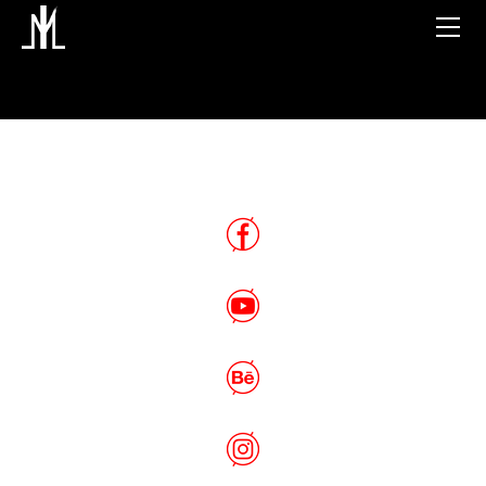
SANCTUM -HOME-
2220 RPG
DIGITALE
ACQUERELLI
ANIMAZIONI
BIO
CONTATTI
DESIGN
BLOG